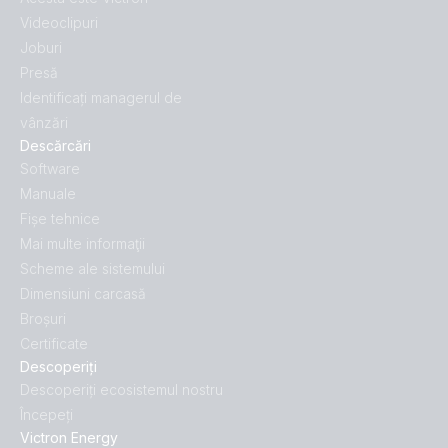
Videoclipuri
Joburi
Presă
Identificați managerul de
vânzări
Descărcări
Software
Manuale
Fișe tehnice
Mai multe informaţii
Scheme ale sistemului
Dimensiuni carcasă
Broșuri
Certificate
Descoperiți
Descoperiți ecosistemul nostru
Începeți
Victron Energy