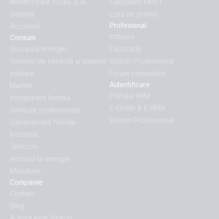
Monitorizare locală și la
Calculator MPPT
distanță
Lista de prețuri
Profesional
Accesorii
Instruire
Consum
Stocarea energiei
Expozanţi
Sisteme de rezervă și sisteme
Victron Professional
insulare
Forum comunitate
Autentificare
Maritim
Portalul VRM
Înregistrare închisă
E-Order & E-RMA
Vehicule profesionale
Victron Professional
Generatoare hibride
Industrial
Telecom
Accesul la energie
Mobilitate
Companie
Contact
Blog
Acesta este Victron