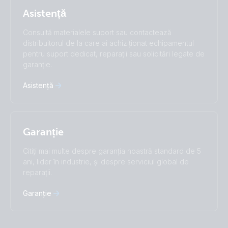
Subscribe
Suomalainen
Svenska
Asistență
Türkçe
Ελληνικά
Русский
Українська
Consultă materialele suport sau contactează
中國人
distribuitorul de la care ai achiziționat echipamentul
pentru suport dedicat, reparații sau solicitări legate de
garanție.
Asistență
Garanție
Citiți mai multe despre garanția noastră standard de 5
ani, lider în industrie, și despre serviciul global de
reparații.
Garanție