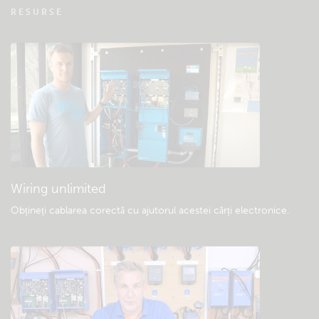
VRM – Monitorizare la distanță – Întrebări
RESURSE
frecvente
Verificare bază de cunoștințe a comunității
Descărcări generale și documentație
Wiring unlimited
Obțineți cablarea corectă cu ajutorul acestei cărți electronice
.