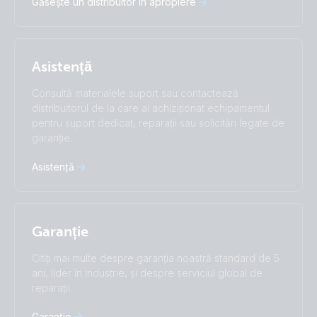
Găsește un distribuitor în apropiere
Nederlands
Norsk
I agree to receive the newsletter and accept the
Polskie
Português
Privacy Policy.
Română
Slovenščina
Subscribe
Suomalainen
Svenska
Asistență
Türkçe
Ελληνικά
Русский
Українська
Consultă materialele suport sau contactează
中國人
distribuitorul de la care ai achiziționat echipamentul
pentru suport dedicat, reparații sau solicitări legate de
garanție.
Asistență
Garanție
Citiți mai multe despre garanția noastră standard de 5
ani, lider în industrie, și despre serviciul global de
reparații.
Garanție