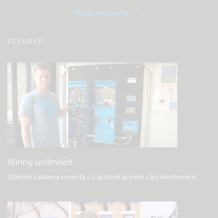
Afișați mai multe
VRM – Monitorizare la distanță – Întrebări
RESURSE
frecvente
Verificare bază de cunoștințe a comunității
Descărcări generale și documentație
Wiring unlimited
Obțineți cablarea corectă cu ajutorul acestei cărți electronice
.