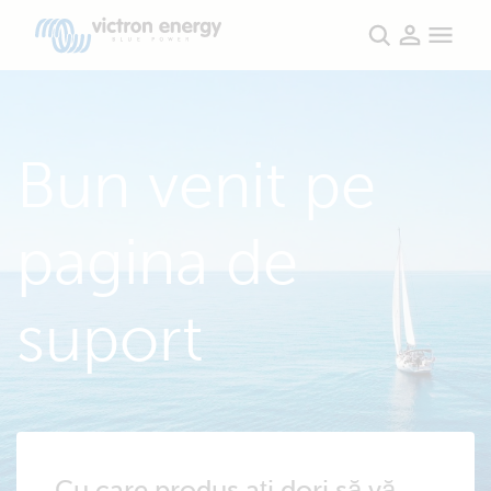
Bun venit pe
pagina de
suport
Cu care produs ați dori să vă