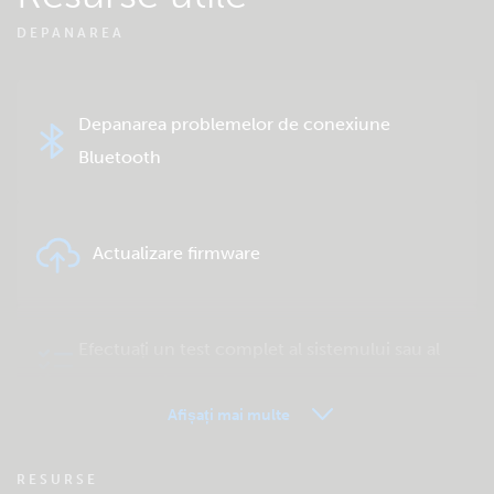
DEPANAREA
Depanarea problemelor de conexiune
Bluetooth
Actualizare firmware
Efectuați un test complet al sistemului sau al
produsului
Afișați mai multe
VRM – Monitorizare la distanță – Întrebări
RESURSE