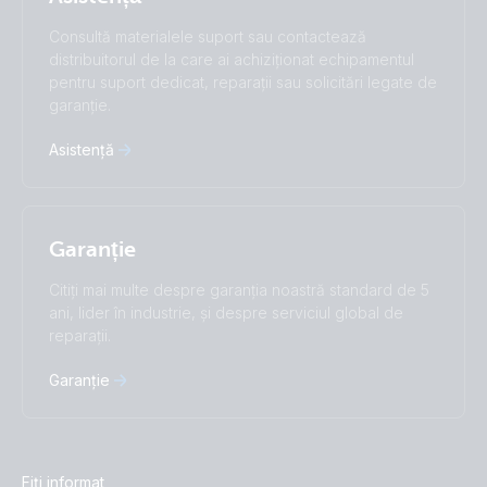
Русский
Українська
Consultă materialele suport sau contactează
中國人
distribuitorul de la care ai achiziționat echipamentul
pentru suport dedicat, reparații sau solicitări legate de
garanție.
Asistență
Garanție
Citiți mai multe despre garanția noastră standard de 5
ani, lider în industrie, și despre serviciul global de
reparații.
Garanție
Fiți informat