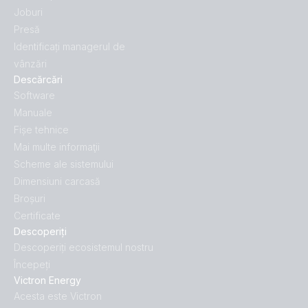
Joburi
Presă
Identificați managerul de
vânzări
Descărcări
Software
Manuale
Fișe tehnice
Mai multe informaţii
Scheme ale sistemului
Dimensiuni carcasă
Broșuri
Certificate
Descoperiți
Descoperiți ecosistemul nostru
Începeți
Victron Energy
Acesta este Victron