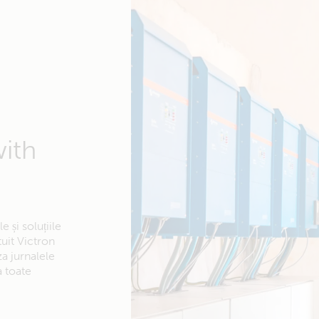
with
 și soluțiile
tuit Victron
za jurnalele
a toate