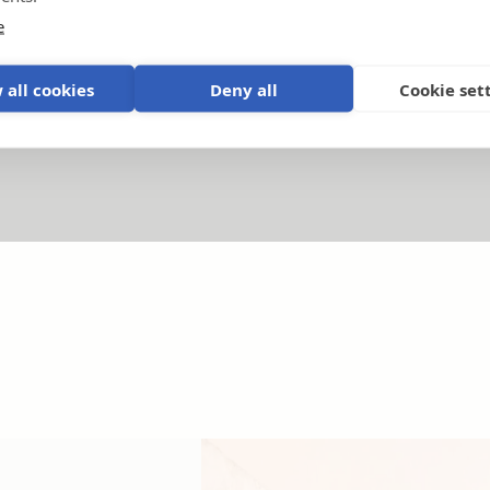
Videoclipuri tutorial
e
Produse și sisteme explicate
.
M
 all cookies
Deny all
Cookie set