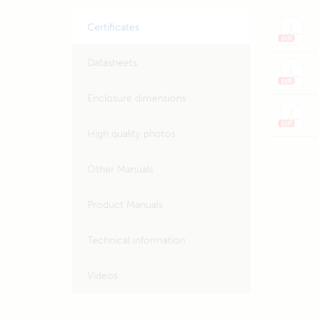
Certificates
Datasheets
Enclosure dimensions
High quality photos
Other Manuals
Product Manuals
Technical information
Videos