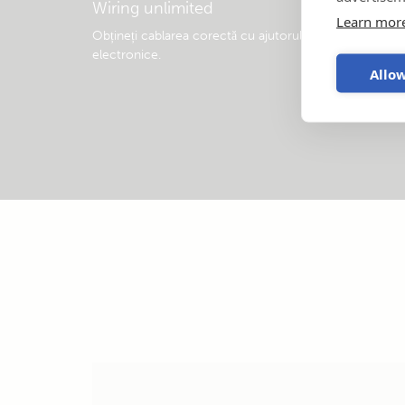
Wiring unlimited
Learn mor
Obțineți cablarea corectă cu ajutorul acestei cărți
electronice
.
Allow