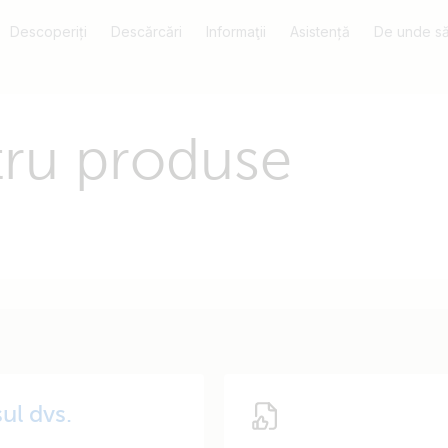
Descoperiți
Descărcări
Informaţii
Asistență
De unde să
tru produse
ul dvs.