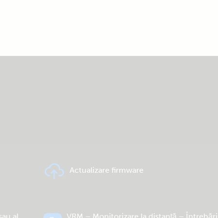
Actualizare firmware
sau al
VRM – Monitorizare la distanță – Întrebări