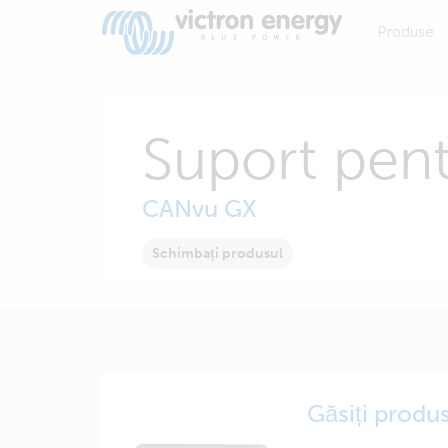
Produse
Suport pen
CANvu GX
Schimbați produsul
Găsiți produs