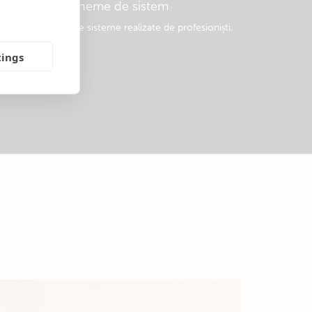
Exemple de scheme de sistem
odele populare de sisteme realizate de profesioniști.
tings