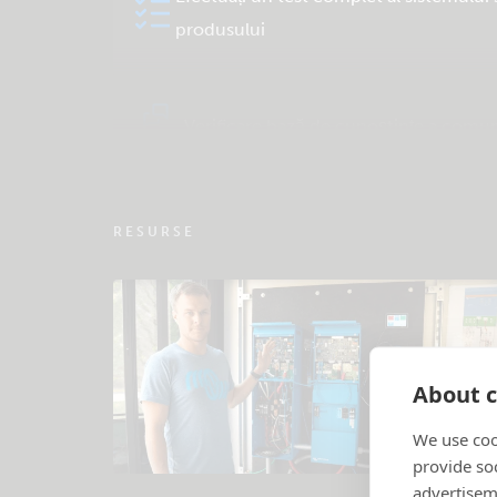
produsului
Verificare bază de cunoștințe a comuni
RESURSE
About c
We use coo
provide so
advertisem