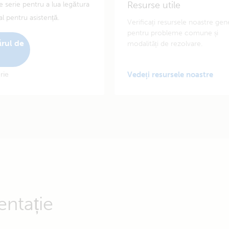
Resurse utile
 serie pentru a lua legătura
al pentru asistență.
Verificați resursele noastre gen
pentru probleme comune și
rul de
modalități de rezolvare.
rie
Vedeți resursele noastre
entație