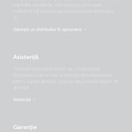
Čeština
Dansk
mai înalte standarde, sunt bucuroși să te ajute,
Deutsch
English
indiferent cât de mică sau complexă este întrebarea
ta.
Español
Français
Italiano
Magyar
Găsește un distribuitor în apropiere
I agree to receive the newsletter and accept the
Nederlands
Norsk
Privacy Policy.
Polskie
Português
Română
Slovenščina
Subscribe
Suomalainen
Svenska
Asistență
Türkçe
Ελληνικά
Consultă materialele suport sau contactează
Русский
Українська
distribuitorul de la care ai achiziționat echipamentul
中國人
pentru suport dedicat, reparații sau solicitări legate de
garanție.
Asistență
Garanție