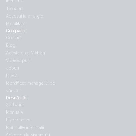
Industrial
Telecom
Accesul la energie
Mobilitate
Companie
Contact
Blog
Acesta este Victron
Videoclipuri
Joburi
Presă
Identificați managerul de
vânzări
Descărcări
Software
Manuale
Fișe tehnice
Mai multe informaţii
Scheme ale sistemului