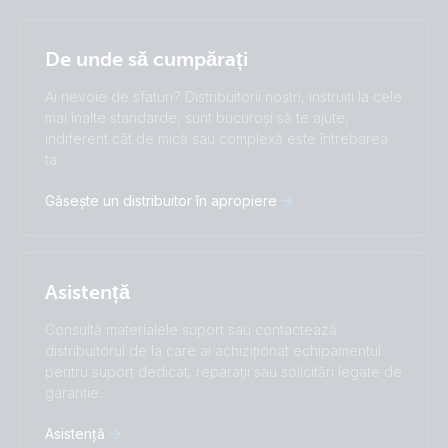
Selected
Stay up to date
Română
De unde să cumpărați
Change language
Ai nevoie de sfaturi? Distribuitorii noștri, instruiți la cele
Čeština
Dansk
mai înalte standarde, sunt bucuroși să te ajute,
indiferent cât de mică sau complexă este întrebarea
Deutsch
English
ta.
Español
Français
Italiano
Magyar
Găsește un distribuitor în apropiere
Nederlands
Norsk
I agree to receive the newsletter and accept the
Polskie
Português
Privacy Policy.
Română
Slovenščina
Subscribe
Suomalainen
Svenska
Asistență
Türkçe
Ελληνικά
Русский
Українська
Consultă materialele suport sau contactează
中國人
distribuitorul de la care ai achiziționat echipamentul
pentru suport dedicat, reparații sau solicitări legate de
garanție.
Asistență