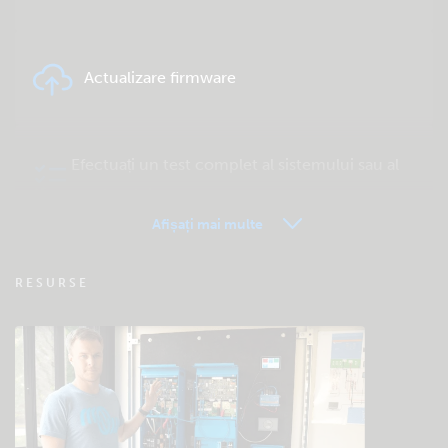
Actualizare firmware
Efectuați un test complet al sistemului sau al
produsului
Afișați mai multe
VRM – Monitorizare la distanță – Întrebări
RESURSE
frecvente
Verificare bază de cunoștințe a comunității