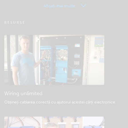
Afișați mai multe
VRM – Monitorizare la distanță – Întrebări
RESURSE
frecvente
Verificare bază de cunoștințe a comunității
Descărcări generale și documentație
Wiring unlimited
Obțineți cablarea corectă cu ajutorul acestei cărți electronice
.