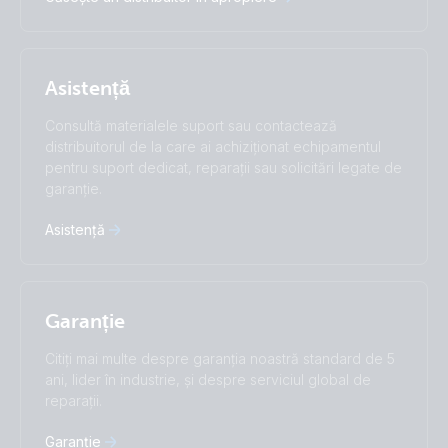
Nederlands
Norsk
I agree to receive the newsletter and accept the
Polskie
Português
Privacy Policy.
Română
Slovenščina
Subscribe
Suomalainen
Svenska
Asistență
Türkçe
Ελληνικά
Русский
Українська
Consultă materialele suport sau contactează
中國人
distribuitorul de la care ai achiziționat echipamentul
pentru suport dedicat, reparații sau solicitări legate de
garanție.
Asistență
Garanție
Citiți mai multe despre garanția noastră standard de 5
ani, lider în industrie, și despre serviciul global de
reparații.
Garanție