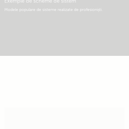
Exemple de scheme de sistem
Modele populare de sisteme realizate de profesioniști.