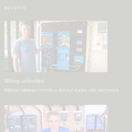
VRM – Monitorizare la distanță – Întrebări
RESURSE
frecvente
Verificare bază de cunoștințe a comunității
Descărcări generale și documentație
Wiring unlimited
Obțineți cablarea corectă cu ajutorul acestei cărți electronice
.