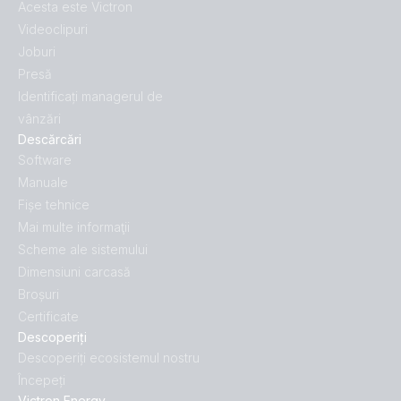
Acesta este Victron
Videoclipuri
Joburi
Presă
Identificați managerul de
vânzări
Descărcări
Software
Manuale
Fișe tehnice
Mai multe informaţii
Scheme ale sistemului
Dimensiuni carcasă
Broșuri
Certificate
Descoperiți
Descoperiți ecosistemul nostru
Începeți
Victron Energy