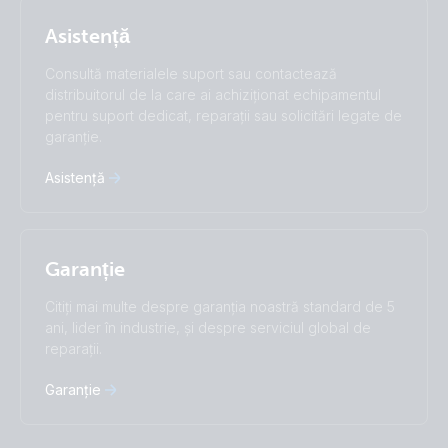
Subscribe
Suomalainen
Svenska
Asistență
Türkçe
Ελληνικά
Русский
Українська
Consultă materialele suport sau contactează
中國人
distribuitorul de la care ai achiziționat echipamentul
pentru suport dedicat, reparații sau solicitări legate de
garanție.
Asistență
Garanție
Citiți mai multe despre garanția noastră standard de 5
ani, lider în industrie, și despre serviciul global de
reparații.
Garanție