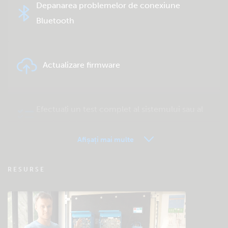
Depanarea problemelor de conexiune
Bluetooth
Actualizare firmware
Efectuați un test complet al sistemului sau al
produsului
Afișați mai multe
VRM – Monitorizare la distanță – Întrebări
RESURSE
frecvente
Verificare bază de cunoștințe a comunității