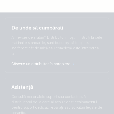
Selected
Stay up to date
Română
De unde să cumpărați
Change language
Ai nevoie de sfaturi? Distribuitorii noștri, instruiți la cele
Čeština
Dansk
mai înalte standarde, sunt bucuroși să te ajute,
indiferent cât de mică sau complexă este întrebarea
Deutsch
English
ta.
Español
Français
Italiano
Magyar
Găsește un distribuitor în apropiere
Nederlands
Norsk
I agree to receive the newsletter and accept the
Polskie
Português
Privacy Policy.
Română
Slovenščina
Subscribe
Suomalainen
Svenska
Asistență
Türkçe
Ελληνικά
Русский
Українська
Consultă materialele suport sau contactează
中國人
distribuitorul de la care ai achiziționat echipamentul
pentru suport dedicat, reparații sau solicitări legate de
garanție.