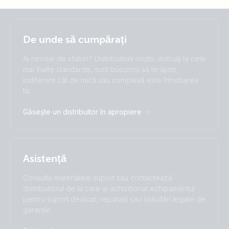
Selected
Stay up to date
Română
De unde să cumpărați
Change language
Ai nevoie de sfaturi? Distribuitorii noștri, instruiți la cele
Čeština
Dansk
mai înalte standarde, sunt bucuroși să te ajute,
indiferent cât de mică sau complexă este întrebarea
Deutsch
English
ta.
Español
Français
Italiano
Magyar
Găsește un distribuitor în apropiere
Nederlands
Norsk
I agree to receive the newsletter and accept the
Polskie
Português
Privacy Policy.
Română
Slovenščina
Subscribe
Suomalainen
Svenska
Asistență
Türkçe
Ελληνικά
Русский
Українська
Consultă materialele suport sau contactează
中國人
distribuitorul de la care ai achiziționat echipamentul
pentru suport dedicat, reparații sau solicitări legate de
garanție.