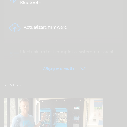
Bluetooth
Actualizare firmware
Efectuați un test complet al sistemului sau al
produsului
Afișați mai multe
VRM – Monitorizare la distanță – Întrebări
RESURSE
frecvente
Verificare bază de cunoștințe a comunității