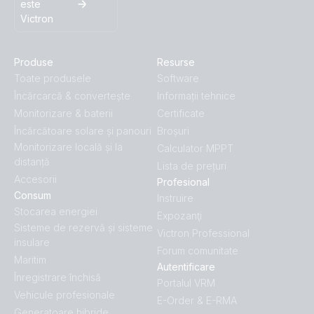
este
Victron
Produse
Resurse
Toate produsele
Software
Încărcarcă & convertește
Informații tehnice
Monitorizare & baterii
Certificate
Încărcătoare solare și panouri
Broșuri
Monitorizare locală și la
Calculator MPPT
distanță
Lista de prețuri
Accesorii
Profesional
Consum
Instruire
Stocarea energiei
Expozanţi
Sisteme de rezervă și sisteme
Victron Professional
insulare
Forum comunitate
Maritim
Autentificare
Înregistrare închisă
Portalul VRM
Vehicule profesionale
E-Order & E-RMA
Generatoare hibride