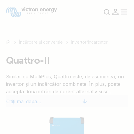
Încărcare și conversie
Invertor/incarcator
Quattro-II
De
exemplu
Similar cu MultiPlus, Quattro este, de asemenea, un
SmartSolar
invertor și un încărcător combinate. În plus, poate
Multiplus-
accepta două intrări de curent alternativ și se
II
conectează automat la sursa activă. Printre multiplele
Orion
Citiți mai departe
sale caracteristici se numără un adevărat invertor de
XS
unde sinusoidale, încărcare adaptivă, tehnologie
SmartShunt
hibridă PowerAssist plus multiple funcții de integrare
ale sistemului, cum ar fi funcționarea în trei faze sau