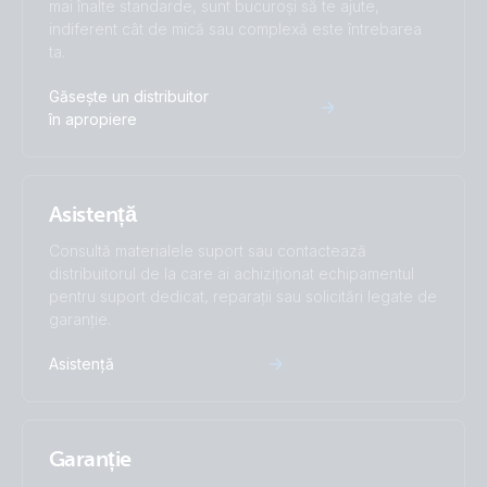
mai înalte standarde, sunt bucuroși să te ajute,
230V
indiferent cât de mică sau complexă este întrebarea
ta.
Certificate TOR Erzeuger Typ A v1.2 - Quattro-II 48V 5kVA
230V
Găsește un distribuitor
în apropiere
Certificate UNE 206007 - Quattro-II 48/5000/70-50/50
230V
Asistență
Certificate UTC C15-712-1/DIN VDE 0126-1 - Quattro-II
Consultă materialele suport sau contactează
48/5000/70-50 50 230V
distribuitorul de la care ai achiziționat echipamentul
pentru suport dedicat, reparații sau solicitări legate de
Declaration of Conformity - Quattro
garanție.
Asistență
Herstellerklärung und Anschlussplan §14a EnWG und §9
EEG
ISO9001 certificate
Garanție