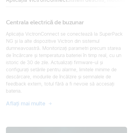
Aplicația VictronConnect
Sistem deschis, modular
Ce
Centrala electrică de buzunar
Aplicația VictronConnect se conectează la SuperPack
NG și la alte dispozitive Victron din sistemul
dumneavoastră. Monitorizați parametri precum starea
de încărcare și temperatura bateriei în timp real, cu un
istoric de 30 de zile. Actualizați firmware-ul și
configurați setările pentru alarme, limitele minime de
descărcare, modurile de încălzire și semnalele de
feedback extern, totul fără a fi nevoie să accesați
bateria.
Aflați mai multe