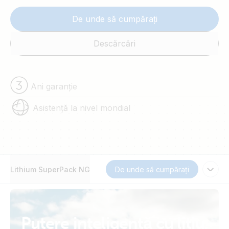
De unde să cumpărați
Descărcări
Ani garanție
Asistență la nivel mondial
Lithium SuperPack NG
De unde să cumpărați
Putere inteligentă cu litiu,