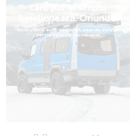
care pur și simplu
funcționează. Oriunde.
Înlocuitorul auto-gestionat, ușor de instalat
pentru bateriile plumb-acid