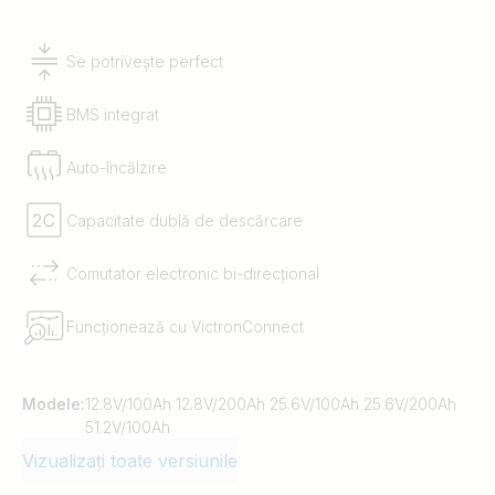
Se potrivește perfect
BMS integrat
Auto-încălzire
Capacitate dublă de descărcare
Comutator electronic bi-direcțional
Funcționează cu VictronConnect
Modele:
12.8V/100Ah 12.8V/200Ah 25.6V/100Ah 25.6V/200Ah
51.2V/100Ah
Vizualizați toate versiunile