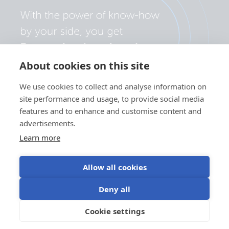
About cookies on this site
We use cookies to collect and analyse information on
site performance and usage, to provide social media
features and to enhance and customise content and
advertisements.
Learn more
Allow all cookies
Politica de confidențialitate
Preferințe cookie
Deny all
Utilizarea modulelor cookie
Termeni de utilizare
Cookie settings
RO
©Victron Energy 2026