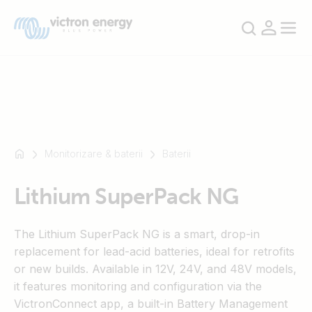
De
De
Monitorizare & baterii
Baterii
exemplu
exemplu
SmartSolar
SmartSolar
Lithium SuperPack NG
Multiplus-
Multiplus-
II
II
Orion
Orion
The Lithium SuperPack NG is a smart, drop-in
XS
XS
replacement for lead-acid batteries, ideal for retrofits
SmartShunt
SmartShunt
or new builds. Available in 12V, 24V, and 48V models,
it features monitoring and configuration via the
VictronConnect app, a built-in Battery Management