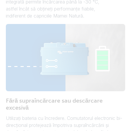
integrată permite încărcarea până la -30 °C,
astfel încât să obțineți performanțe fiabile,
indiferent de capriciile Mamei Natură.
Fără supraîncărcare sau descărcare
excesivă
Utilizați bateria cu încredere. Comutatorul electronic bi-
direcțional protejează împotriva supraîncărcării și