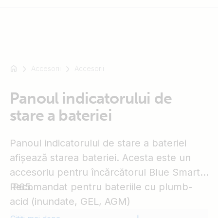
Accesorii
Accesorii
De
exemplu
SmartSolar
Panoul indicatorului de
Multiplus-
stare a bateriei
II
Orion
Panoul indicatorului de stare a bateriei
XS
SmartShunt
afișează starea bateriei. Acesta este un
accesoriu pentru încărcătorul Blue Smart
IP65.
Recomandat pentru bateriile cu plumb-
acid (inundate, GEL, AGM)