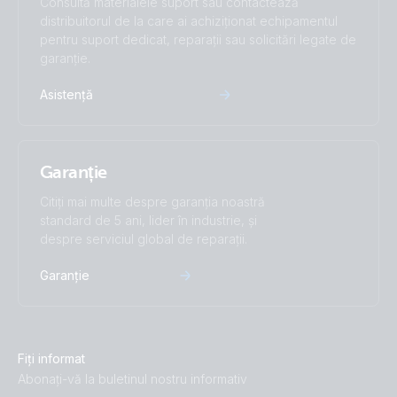
Consultă materialele suport sau contactează
distribuitorul de la care ai achiziționat echipamentul
pentru suport dedicat, reparații sau solicitări legate de
garanție.
Asistență
Garanție
Citiți mai multe despre garanția noastră
standard de 5 ani, lider în industrie, și
despre serviciul global de reparații.
Garanție
Fiți informat
Abonați-vă la buletinul nostru informativ