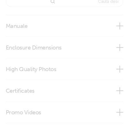
Manuale
Battery Indicator Panel & Indicator Eyelet
Enclosure Dimensions
Battery Indicator Panel
High Quality Photos
Battery indicator panel (connected)
Certificates
Battery indicator panel (front-angle)
ISO9001 certificate
Promo Videos
Battery indicator panel (front)
Brand video