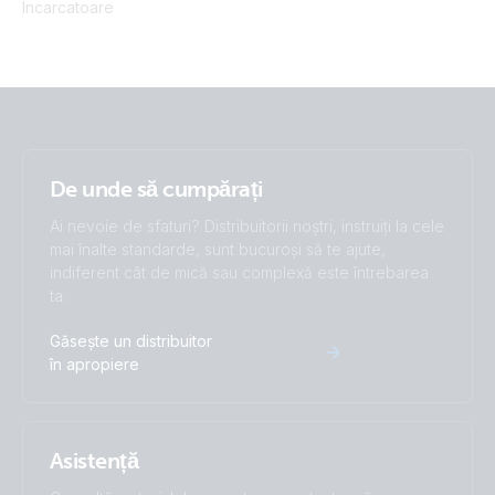
Incarcatoare
De unde să cumpărați
Ai nevoie de sfaturi? Distribuitorii noștri, instruiți la cele
mai înalte standarde, sunt bucuroși să te ajute,
indiferent cât de mică sau complexă este întrebarea
ta.
Găsește un distribuitor
în apropiere
Asistență