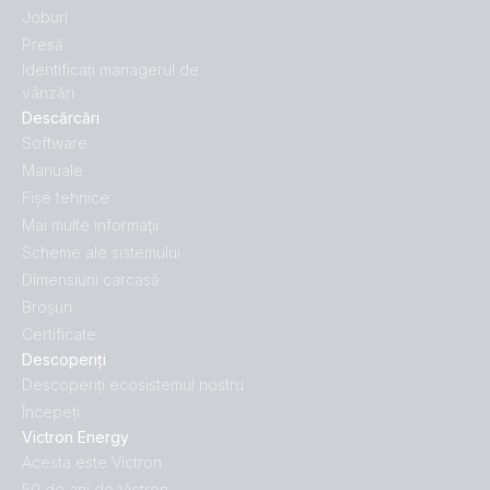
Joburi
Presă
Identificați managerul de
vânzări
Descărcări
Software
Manuale
Fișe tehnice
Mai multe informaţii
Scheme ale sistemului
Dimensiuni carcasă
Broșuri
Certificate
Descoperiți
Descoperiți ecosistemul nostru
Începeți
Victron Energy
Acesta este Victron
50 de ani de Victron