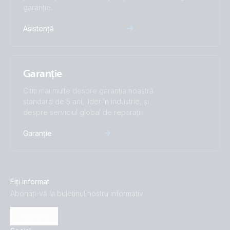
garanție.
Asistență
Garanție
Citiți mai multe despre garanția noastră
standard de 5 ani, lider în industrie, și
despre serviciul global de reparații.
Garanție
Fiți informat
Abonați-vă la buletinul nostru informativ
Abonare