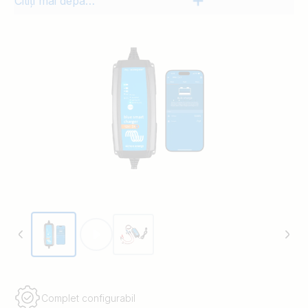
Citiți mai departe
Complet configurabil