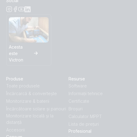
Social
Acesta
este
Victron
Produse
Resurse
Toate produsele
Software
Încărcarcă & convertește
Informații tehnice
Monitorizare & baterii
Certificate
Încărcătoare solare și panouri
Broșuri
Monitorizare locală și la
Calculator MPPT
distanță
Lista de prețuri
Accesorii
Profesional
Consum