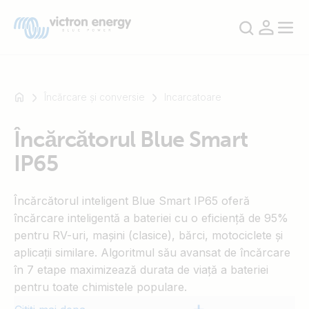
Încărcare și conversie
Incarcatoare
Încărcătorul Blue Smart
De
IP65
exemplu
SmartSolar
Multiplus-
Încărcătorul inteligent Blue Smart IP65 oferă
II
încărcare inteligentă a bateriei cu o eficiență de 95%
Orion
pentru RV-uri, mașini (clasice), bărci, motociclete și
XS
aplicații similare. Algoritmul său avansat de încărcare
SmartShunt
în 7 etape maximizează durata de viață a bateriei
pentru toate chimistele populare.