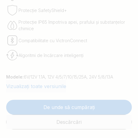
Protecție SafetyShield+
Protecție IP65 împotriva apei, prafului și substanțelor
chimice
Compatibilitate cu VictronConnect
Algoritmi de încărcare inteligenți
Modele:
6V/12V 1.1A, 12V 4/5/7/10/15/25A, 24V 5/8/13A
Vizualizați toate versiunile
De unde să cumpărați
Descărcări