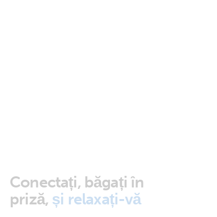
Conectați, băgați în
priză,
și relaxați-vă