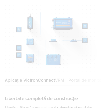
Aplicație VictronConnect
VRM - Portal de monitoriza
Libertate completă de construcție
Urmând filozofia ecosistemului deschis și modular