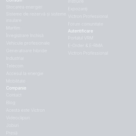
Instruire
Stocarea energiei
Expozanţi
Sisteme de rezervă și sisteme
Victron Professional
insulare
Forum comunitate
Maritim
Autentificare
Înregistrare închisă
Portalul VRM
Vehicule profesionale
E-Order & E-RMA
Generatoare hibride
Victron Professional
Industrial
Telecom
Accesul la energie
Mobilitate
Companie
Contact
Blog
Acesta este Victron
Videoclipuri
Joburi
Presă