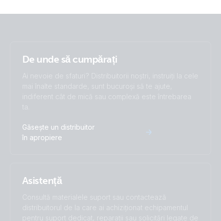
De unde să cumpărați
Ai nevoie de sfaturi? Distribuitorii noștri, instruiți la cele
mai înalte standarde, sunt bucuroși să te ajute,
indiferent cât de mică sau complexă este întrebarea
ta.
Găsește un distribuitor
în apropiere
Asistență
Consultă materialele suport sau contactează
distribuitorul de la care ai achiziționat echipamentul
pentru suport dedicat, reparații sau solicitări legate de