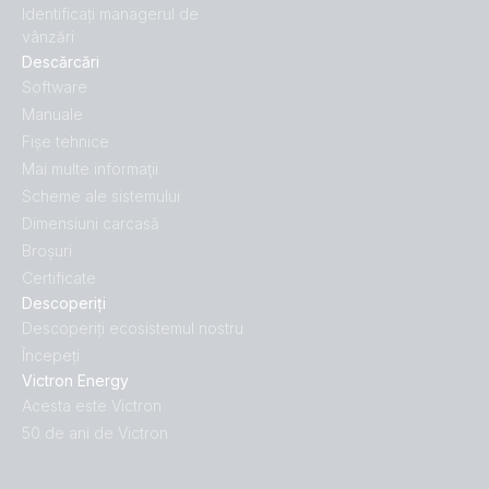
Identificați managerul de
vânzări
Descărcări
Software
Manuale
Fișe tehnice
Mai multe informaţii
Scheme ale sistemului
Dimensiuni carcasă
Broșuri
Certificate
Descoperiți
Descoperiți ecosistemul nostru
Începeți
Victron Energy
Acesta este Victron
50 de ani de Victron