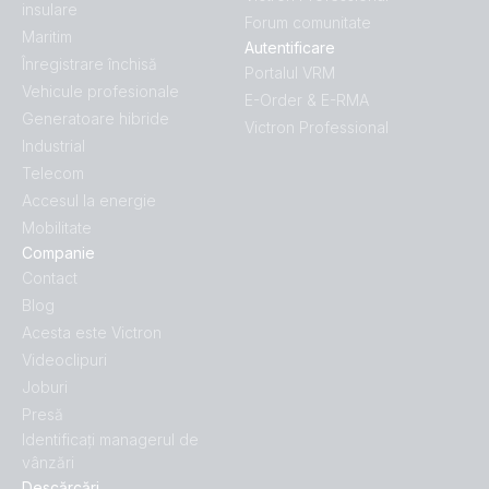
insulare
Forum comunitate
Maritim
Autentificare
Înregistrare închisă
Portalul VRM
Vehicule profesionale
E-Order & E-RMA
Generatoare hibride
Victron Professional
Industrial
Telecom
Accesul la energie
Mobilitate
Companie
Contact
Blog
Acesta este Victron
Videoclipuri
Joburi
Presă
Identificați managerul de
vânzări
Descărcări