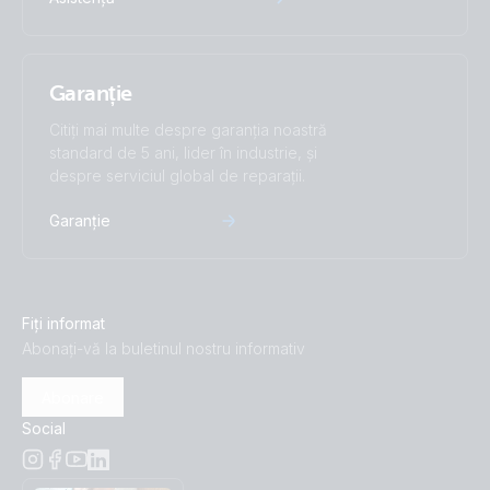
Garanție
Citiți mai multe despre garanția noastră
standard de 5 ani, lider în industrie, și
despre serviciul global de reparații.
Garanție
Fiți informat
Abonați-vă la buletinul nostru informativ
Abonare
Social