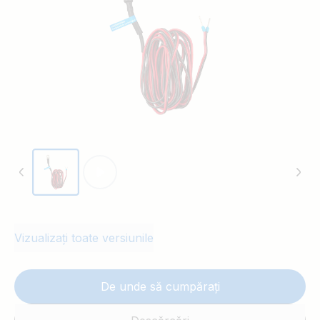
Vizualizați toate versiunile
De unde să cumpărați