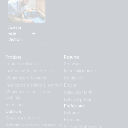
Acesta
este
Victron
Produse
Resurse
Toate produsele
Software
Încărcarcă & convertește
Informații tehnice
Monitorizare & baterii
Certificate
Încărcătoare solare și panouri
Broșuri
Monitorizare locală și la
Calculator MPPT
distanță
Lista de prețuri
Accesorii
Profesional
Consum
Instruire
Stocarea energiei
Expozanţi
Sisteme de rezervă și sisteme
Victron Professional