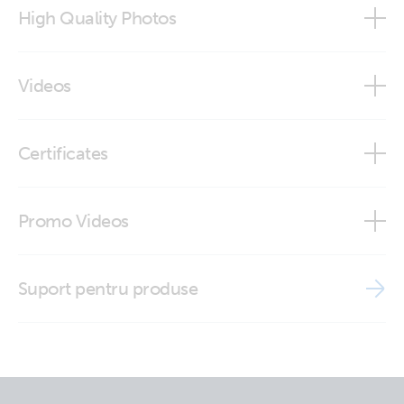
High Quality Photos
Temperature sensor type C (close-up)
Videos
Temperature sensor type C (close-up2)
Did You Know - How to Test a Temperature Sensor
Certificates
Temperature sensor type C (Front-angle)
ISO9001 certificate
Temperature sensor type C (top)
Promo Videos
Brand video
Suport pentru produse