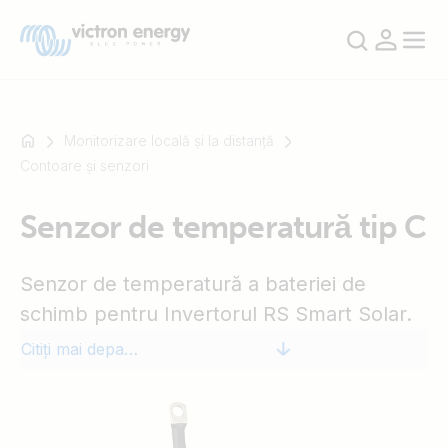
Monitorizare locală și la distanță
Contoare și senzori
De
Senzor de temperatură tip C
exemplu
SmartSolar
Multiplus-
Senzor de temperatură a bateriei de
II
schimb pentru Invertorul RS Smart Solar.
Orion
Citiți mai departe
XS
SmartShunt