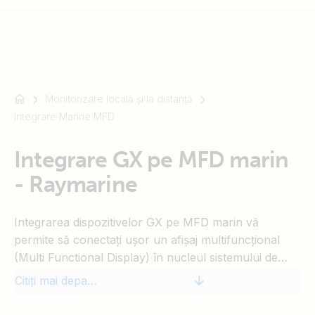
Monitorizare locală și la distanță
De
Integrare Marine MFD
exemplu
SmartSolar
Multiplus-
Integrare GX pe MFD marin
II
- Raymarine
Orion
XS
Integrarea dispozitivelor GX pe MFD marin vă
SmartShunt
permite să conectați ușor un afișaj multifuncțional
(Multi Functional Display) în nucleul sistemului de
alimentare, precum Cerbo GX sau MultiPlus-II GX cu
Citiți mai departe
GX activat. După conectare, puteți monitoriza și
controla facil sistemul de alimentare al ambarcațiunii