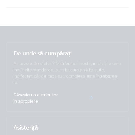
Marine MFD app
De unde să cumpărați
Ai nevoie de sfaturi? Distribuitorii noștri, instruiți la cele
mai înalte standarde, sunt bucuroși să te ajute,
indiferent cât de mică sau complexă este întrebarea
ta.
Găsește un distribuitor
în apropiere
Asistență