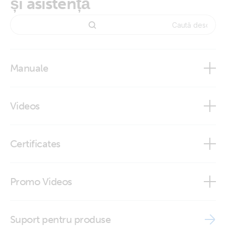
și asistență
Manuale
Marine Integration Guide
Videos
Raymarine MFD Integration
Glass bridge integration Victron Energy - Raymarine
Certificates
ISO9001 certificate
Promo Videos
Brand video
Suport pentru produse