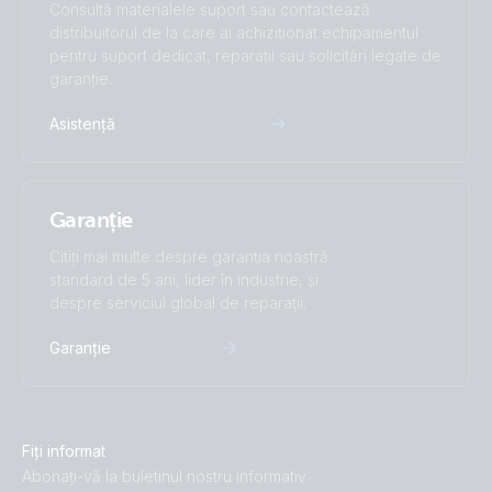
Consultă materialele suport sau contactează
distribuitorul de la care ai achiziționat echipamentul
pentru suport dedicat, reparații sau solicitări legate de
garanție.
Asistență
Garanție
Citiți mai multe despre garanția noastră
standard de 5 ani, lider în industrie, și
despre serviciul global de reparații.
Garanție
Fiți informat
Abonați-vă la buletinul nostru informativ