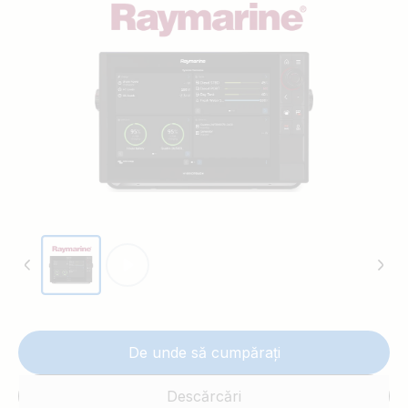
dvs., direct pe puntea de sticlă. Aflați ce altceva mai
puteți face cu soluțiile de alimentare pe mare.
De unde să cumpărați
Descărcări