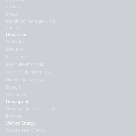
Joburi
Presă
Identificați managerul de
vânzări
Descărcări
Software
Manuale
Fișe tehnice
Mai multe informaţii
Scheme ale sistemului
Dimensiuni carcasă
Broșuri
Certificate
Descoperiți
Descoperiți ecosistemul nostru
Începeți
Victron Energy
Acesta este Victron