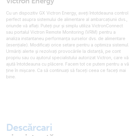
Victron Energy
Cu un dispozitiv GX Victron Energy, aveți întotdeauna control
perfect asupra sistemului de alimentare al ambarcațiunii dvs.,
oriunde vă aflați. Puteți pur și simplu utiliza VictronConnect
sau portalul Victron Remote Monitoring (VRM) pentru a
analiza instantaneu performanța surselor dvs. de alimentare
(esențiale). Modificați orice setare pentru a optimiza sistemul.
Urmăriți alerte și rezolvați provocările la distanță, pe cont
propriu sau cu ajutorul specialistului autorizat Victron, care vă
ajută întotdeauna cu plăcere. Facem tot ce putem pentru a vă
ține în mișcare. Ca să continuați să faceți ceea ce faceți mai
bine.
Descărcari