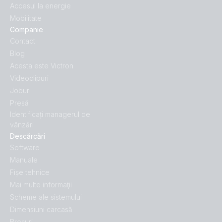
Accesul la energie
Mobilitate
Companie
Contact
Blog
Acesta este Victron
Videoclipuri
Joburi
Presă
Identificați managerul de
vânzări
Descărcări
Software
Manuale
Fișe tehnice
Mai multe informaţii
Scheme ale sistemului
Dimensiuni carcasă
Broșuri