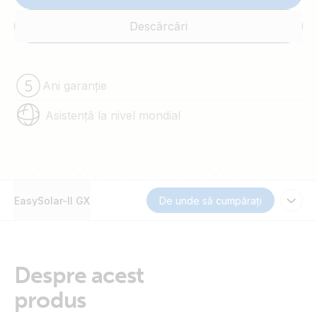
Descărcări
Ani garanție
Asistență la nivel mondial
EasySolar-II GX
De unde să cumpărați
Despre acest
produs