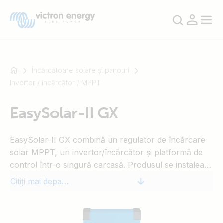
Încărcătoare solare și panouri
Invertor / încărcător / MPPT
De
EasySolar-II GX
exemplu
SmartSolar
EasySolar-II GX combină un regulator de încărcare
Multiplus-
solar MPPT, un invertor/încărcător și platformă de
II
control într-o singură carcasă. Produsul se instalează
Orion
ușor, cu minim de cabluri.
XS
Citiți mai departe
SmartShunt