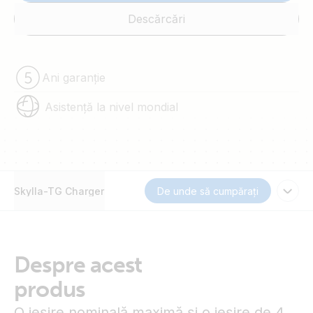
Descărcări
Ani garanție
Asistență la nivel mondial
Skylla-TG Charger
De unde să cumpărați
Despre acest
produs
O ieşire nominală maximă şi o ieşire de 4