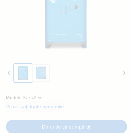
tensiune provocate de rezistenţa cablului.
Un senzor extern permite măsurarea
temperaturii bateriei şi compensează
corespunzător tensiunea de încărcare.
Modele:
24 / 48 Volt
Vizualizați toate versiunile
De unde să cumpărați