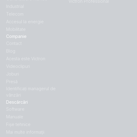
Victron Professional
Industrial
Telecom
Accesul la energie
Mobilitate
Companie
Contact
Blog
Acesta este Victron
Videoclipuri
Joburi
Presă
Identificați managerul de
vânzări
Descărcări
Software
Manuale
Fișe tehnice
Mai multe informaţii