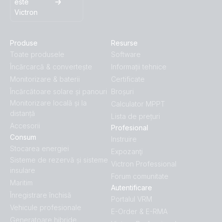
este
Victron
Produse
Resurse
Toate produsele
Software
Încărcarcă & convertește
Informații tehnice
Monitorizare & baterii
Certificate
Încărcătoare solare și panouri
Broșuri
Monitorizare locală și la
Calculator MPPT
distanță
Lista de prețuri
Accesorii
Profesional
Consum
Instruire
Stocarea energiei
Expozanţi
Sisteme de rezervă și sisteme
Victron Professional
insulare
Forum comunitate
Maritim
Autentificare
Înregistrare închisă
Portalul VRM
Vehicule profesionale
E-Order & E-RMA
Generatoare hibride