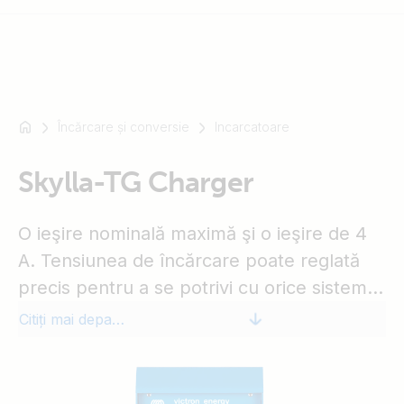
Încărcare și conversie
Incarcatoare
De
exemplu
SmartSolar
Skylla-TG Charger
Multiplus-
II
O ieşire nominală maximă şi o ieşire de 4
Orion
A. Tensiunea de încărcare poate reglată
XS
precis pentru a se potrivi cu orice sistem
SmartShunt
de baterii. Tensiunea de intrare este de
Citiți mai departe
230V la 50/60HZ. Tensiunea de încărcare
poate fi măsurată direct la bornele
bateriei, pentru a compensa pierderile de