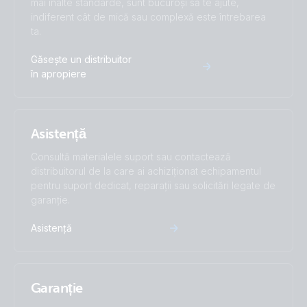
mai înalte standarde, sunt bucuroși să te ajute,
indiferent cât de mică sau complexă este întrebarea
ta.
Găsește un distribuitor
în apropiere
Asistență
Consultă materialele suport sau contactează
distribuitorul de la care ai achiziționat echipamentul
pentru suport dedicat, reparații sau solicitări legate de
garanție.
Asistență
Garanție