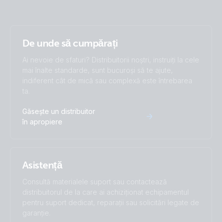
Smart IP43 Charger 12V 50A 3 outputs (top)
UK PSTI Statement of Compliance - Phoenix Smart IP43
Charger (230V)
De unde să cumpărați
Smart IP43 Charger 24V 16A 1+1 outputs (front)
Ai nevoie de sfaturi? Distribuitorii noștri, instruiți la cele
UK PSTI Statement of Compliance - Phoenix Smart IP43
mai înalte standarde, sunt bucuroși să te ajute,
Smart IP43 Charger 24V 16A 1+1 outputs (top)
Charger 120/240V
indiferent cât de mică sau complexă este întrebarea
ta.
Smart IP43 Charger 24V 25A 1+1 outputs (front)
Găsește un distribuitor
în apropiere
Smart IP43 Charger 24V 25A 1+1 outputs (top)
Smart IP43 Charger 24V 25A 3 outputs (front-angle)
Asistență
Smart IP43 Charger 24V 25A 3 outputs (top)
Consultă materialele suport sau contactează
distribuitorul de la care ai achiziționat echipamentul
pentru suport dedicat, reparații sau solicitări legate de
Smart IP43 Charger 36V 15A (1) 120-240V (box)
garanție.