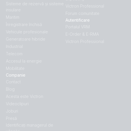
Sisteme de rezervă și sisteme
Victron Professional
insulare
Forum comunitate
Maritim
Autentificare
Înregistrare închisă
Portalul VRM
Vehicule profesionale
E-Order & E-RMA
Generatoare hibride
Victron Professional
Industrial
Telecom
Accesul la energie
Mobilitate
Companie
Contact
Blog
Acesta este Victron
Videoclipuri
Joburi
Presă
Identificați managerul de