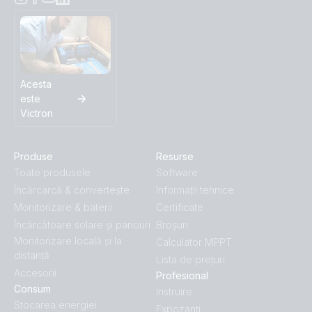
Acesta
este
Victron
Produse
Resurse
Toate produsele
Software
Încărcarcă & convertește
Informații tehnice
Monitorizare & baterii
Certificate
Încărcătoare solare și panouri
Broșuri
Monitorizare locală și la
Calculator MPPT
distanță
Lista de prețuri
Accesorii
Profesional
Consum
Instruire
Stocarea energiei
Expozanţi