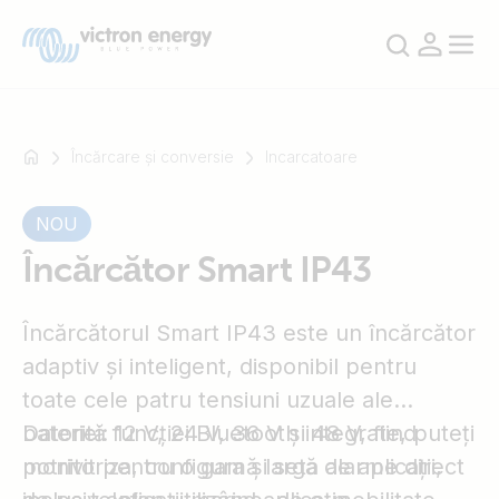
Încărcare și conversie
Incarcatoare
NOU
De
exemplu
Încărcător Smart IP43
SmartSolar
Multiplus-
Încărcătorul Smart IP43 este un încărcător
II
adaptiv și inteligent, disponibil pentru
Orion
XS
toate cele patru tensiuni uzuale ale
SmartShunt
bateriei: 12 V, 24 V, 36 V și 48 V, fiind
Datorită funcției Bluetooth integrate, puteți
potrivit pentru o gamă largă de aplicații,
monitoriza, configura și seta alarme direct