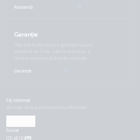
Smart IP43 Charger 36V 15A (1) 120-240V (front)
Asistență
Smart IP43 Charger 36V 15A (1) 120-240V (left)
Garanție
Smart IP43 Charger 36V 15A (1) 120-240V (right)
Citiți mai multe despre garanția noastră
standard de 5 ani, lider în industrie, și
Smart IP43 Charger 36V 15A (1) 120-240V (top)
despre serviciul global de reparații.
Garanție
Smart IP43 Charger 48V 13A (1) 120-240V (box)
Smart IP43 Charger 48V 13A (1) 120-240V (front)
Fiți informat
Smart IP43 Charger 48V 13A (1) 120-240V (left)
Abonați-vă la buletinul nostru informativ
Smart IP43 Charger 48V 13A (1) 120-240V (right)
Abonare
Social
Smart IP43 Charger 48V 13A (1) 120-240V (top)