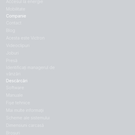
Accesul la energie
Mobilitate
Companie
Contact
Blog
Acesta este Victron
Videoclipuri
Joburi
Presă
Identificați managerul de
vânzări
Descărcări
Software
Manuale
Fișe tehnice
Mai multe informaţii
Scheme ale sistemului
Dimensiuni carcasă
Broșuri