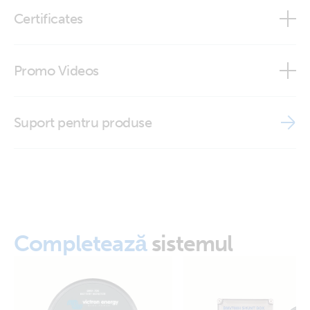
RJ12 UTP Cable 0,9 m (top)
Certificates
RJ12 UTP Cable 3 m (top)
Declaration of Conformity - Cables VE.Direct, RJ12, RJ45
Promo Videos
ISO9001 certificate
Brand video
Suport pentru produse
Completează
sistemul