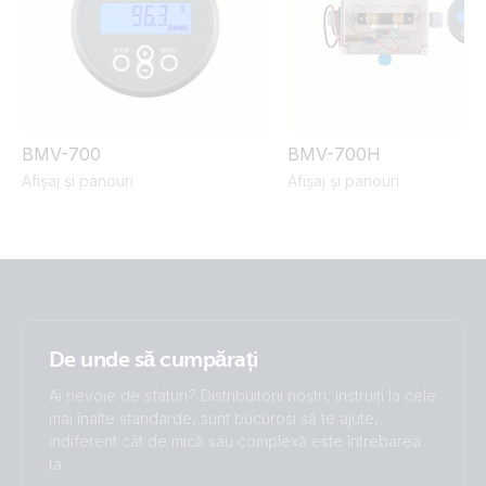
BMV-700
BMV-700H
Afișaj și panouri
Afișaj și panouri
De unde să cumpărați
Ai nevoie de sfaturi? Distribuitorii noștri, instruiți la cele
mai înalte standarde, sunt bucuroși să te ajute,
indiferent cât de mică sau complexă este întrebarea
ta.