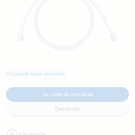
Vizualizați toate versiunile
De unde să cumpărați
Descărcări
Ani garanție