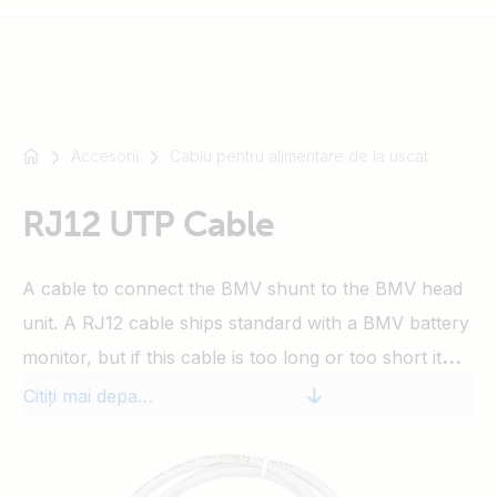
Accesorii
Cablu pentru alimentare de la uscat
De
exemplu
SmartSolar
RJ12 UTP Cable
Multiplus-
II
A cable to connect the BMV shunt to the BMV head
Orion
unit. A RJ12 cable ships standard with a BMV battery
XS
SmartShunt
monitor, but if this cable is too long or too short it
can be replaced by one of these cables, lengths
Citiți mai departe
available from 0.3 up to 30 meters.