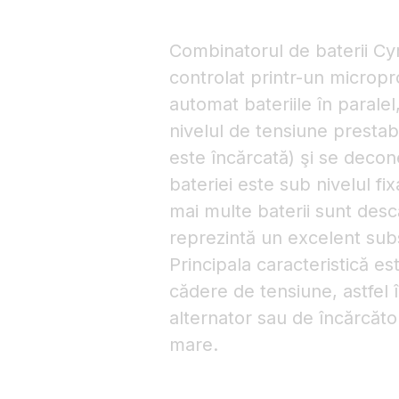
Combinatorul de baterii Cyr
controlat printr-un microp
automat bateriile în paralel
nivelul de tensiune prestabi
este încărcată) şi se deco
bateriei este sub nivelul fi
mai multe baterii sunt desc
reprezintă un excelent subst
Principala caracteristică es
cădere de tensiune, astfel 
alternator sau de încărcător
mare.