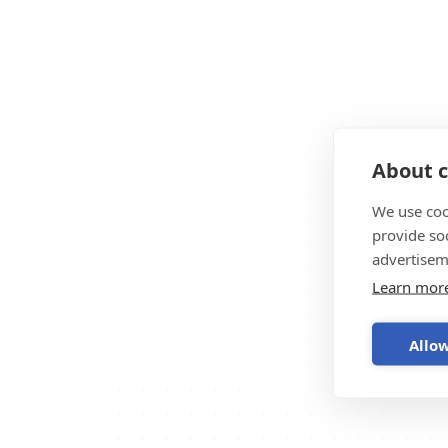
About c
We use coo
provide so
advertisem
Learn mor
Allow