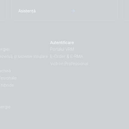
Asistență
Autentificare
rgiei
Portalul VRM
ezervă și sisteme insulare
E-Order & E-RMA
Victron Professional
închisă
fesionale
hibride
nergie