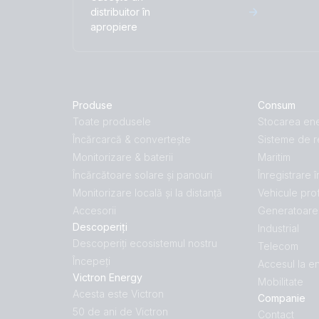
distribuitor în
apropiere
Produse
Consum
Toate produsele
Stocarea ene
Încărcarcă & convertește
Sisteme de r
Monitorizare & baterii
Maritim
Încărcătoare solare și panouri
Înregistrare 
Monitorizare locală și la distanță
Vehicule pro
Accesorii
Generatoare 
Descoperiți
Industrial
Descoperiți ecosistemul nostru
Telecom
Începeți
Accesul la e
Victron Energy
Mobilitate
Acesta este Victron
Companie
50 de ani de Victron
Contact