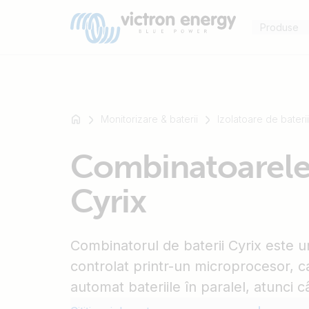
Produse
Monitorizare & baterii
Izolatoare de bateri
De
Combinatoarele 
exemplu
SmartSolar
Cyrix
Multiplus-
II
Orion
Combinatorul de baterii Cyrix este un
XS
SmartShunt
controlat printr-un microprocesor, 
automat bateriile în paralel, atunci 
atins nivelul de tensiune prestabilit 