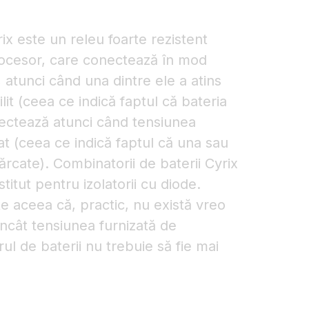
ix este un releu foarte rezistent
rocesor, care conectează în mod
, atunci când una dintre ele a atins
lit (ceea ce indică faptul că bateria
nectează atunci când tensiunea
xat (ceea ce indică faptul că una sau
ărcate). Combinatorii de baterii Cyrix
itut pentru izolatorii cu diode.
te aceea că, practic, nu există vreo
încât tensiunea furnizată de
ul de baterii nu trebuie să fie mai