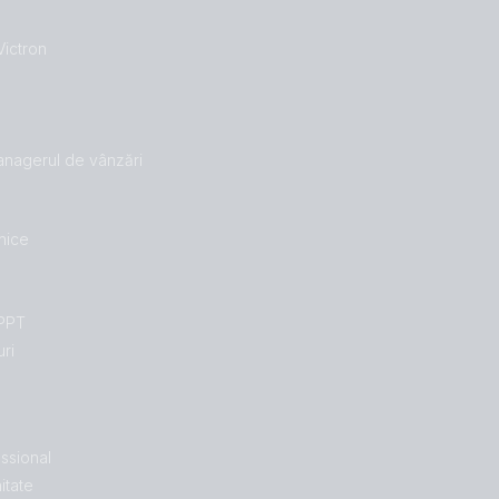
Victron
managerul de vânzări
hnice
MPPT
uri
ssional
itate