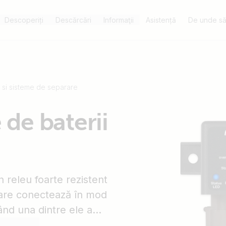
Descoperiți
Descărcări
Informaţii
Asistență
De unde să
i si sisteme de separare
de baterii
 releu foarte rezistent
care conectează în mod
când una dintre ele a
(ceea ce indică faptul că