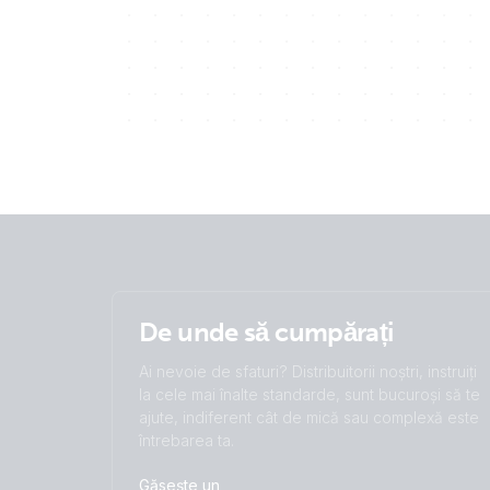
De unde să cumpărați
Ai nevoie de sfaturi? Distribuitorii noștri, instruiți
la cele mai înalte standarde, sunt bucuroși să te
ajute, indiferent cât de mică sau complexă este
întrebarea ta.
Găsește un