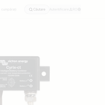
 cumpărați
Căutare
Autentificare
RO