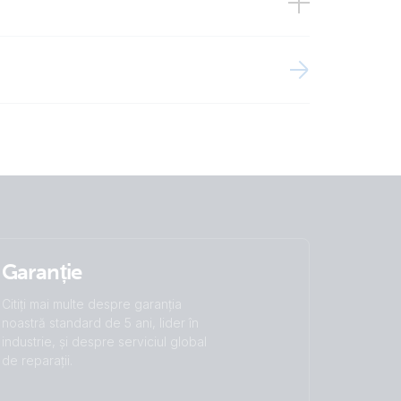
ystems
Garanție
Citiți mai multe despre garanția
noastră standard de 5 ani, lider în
industrie, și despre serviciul global
de reparații.