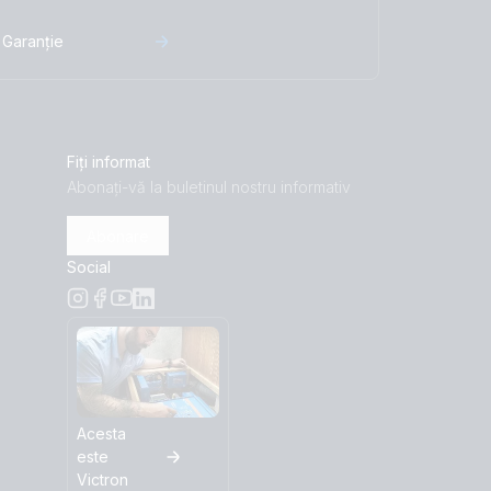
Garanție
Fiți informat
Abonați-vă la buletinul nostru informativ
Abonare
Social
Acesta
este
Victron