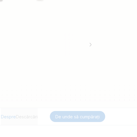
Despre
Descărcări
De unde să cumpărați