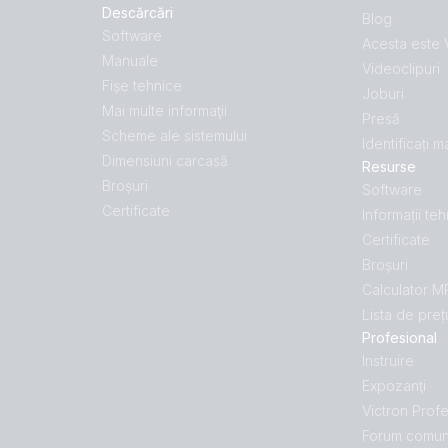
Descărcări
Blog
Software
Acesta este 
Manuale
Videoclipuri
Fișe tehnice
Joburi
Mai multe informaţii
Presă
Scheme ale sistemului
Identificați 
Dimensiuni carcasă
Resurse
Broșuri
Software
Certificate
Informații te
Certificate
Broșuri
Calculator 
Lista de preț
Profesional
Instruire
Expozanţi
Victron Profe
Forum comun