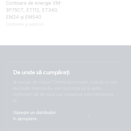
Contoare de energie VM-
3P75CT, ET112, ET340,
EM24 și EM540
Contoare și senzori
De unde să cumpărați
Ai nevoie de sfaturi? Distribuitorii noștri, instruiți la cele
mai înalte standarde, sunt bucuroși să te ajute,
indiferent cât de mică sau complexă este întrebarea
ta.
Găsește un distribuitor
în apropiere