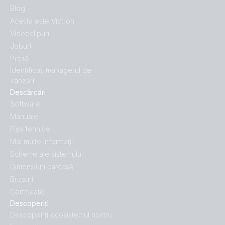
Blog
Acesta este Victron
Videoclipuri
Joburi
Presă
Identificați managerul de
vânzări
Descărcări
Software
Manuale
Fișe tehnice
Mai multe informaţii
Scheme ale sistemului
Dimensiuni carcasă
Broșuri
Certificate
Descoperiți
Descoperiți ecosistemul nostru