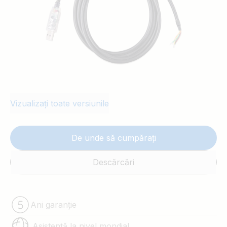
Vizualizați toate versiunile
De unde să cumpărați
Descărcări
Ani garanție
Asistență la nivel mondial