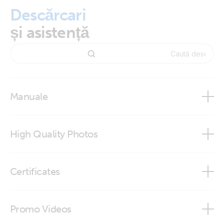
Descărcari
și asistență
Manuale
High Quality Photos
RS485 to USB interface cable 1,8 m
Certificates
RS485 to USB interface cable 5 m
Declaration of Conformity - Interfaces
Promo Videos
DoC - Auxilliary components (1)