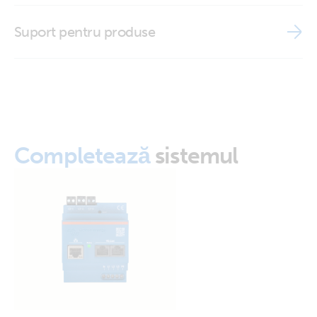
Brand video
Suport pentru produse
ISO9001 certificate
Completează
sistemul