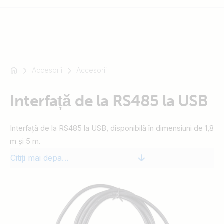
Accesorii
Accesorii
De
exemplu
SmartSolar
Interfață de la RS485 la USB
Multiplus-
II
Interfață de la RS485 la USB, disponibilă în dimensiuni de 1,8
Orion
m și 5 m.
XS
Citiți mai departe
SmartShunt