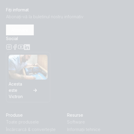
Fiți informat
Abonați-vă la buletinul nostru informativ
Abonare
Social
Acesta
este
Victron
Produse
Resurse
Toate produsele
Software
Încărcarcă & convertește
Informații tehnice